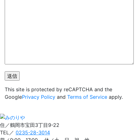
This site is protected by reCAPTCHA and the
Google
Privacy Policy
and
Terms of Service
apply.
住／鶴岡市宝田3丁目9-22
TEL／
0235-28-3014
営／9:00～17:00 休／土、日、祝、他