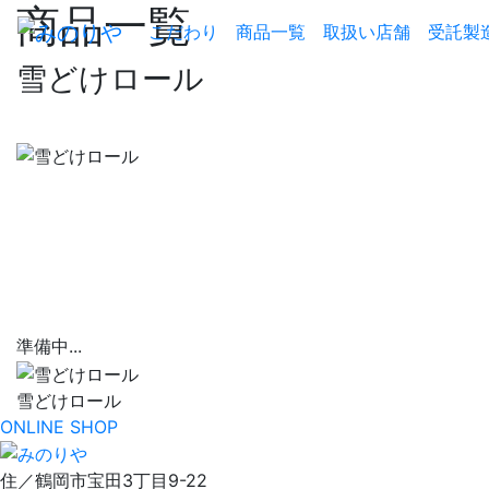
商品一覧
こだわり
商品一覧
取扱い店舗
受託製
雪どけロール
準備中...
雪どけロール
ONLINE SHOP
住／鶴岡市宝田3丁目9-22